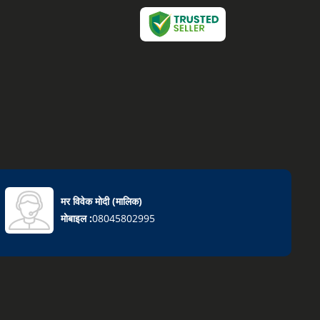
मर विवेक मोदी
(
मालिक
)
मोबाइल :
08045802995