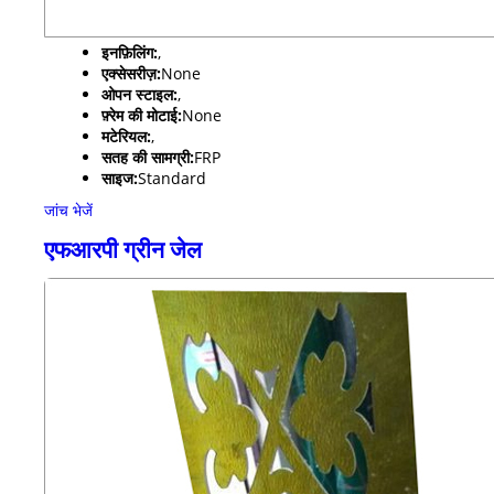
इनफ़िलिंग:
,
एक्सेसरीज़:
None
ओपन स्टाइल:
,
फ़्रेम की मोटाई:
None
मटेरियल:
,
सतह की सामग्री:
FRP
साइज:
Standard
जांच भेजें
एफआरपी ग्रीन जेल