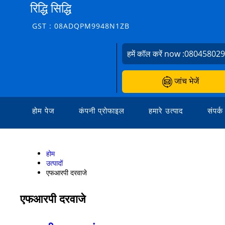
रिद्धि सिद्धि
GST : 08ADQPM9948N1ZB
हमें कॉल करें now :
08045802
जांच भेजें
होम पेज
कंपनी प्रोफाइल
हमारे उत्पाद
संपर्क
होम
उत्पादों
एफआरपी दरवाजे
एफआरपी दरवाजे