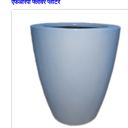
एफआरपी फ्लावर प्लांटर