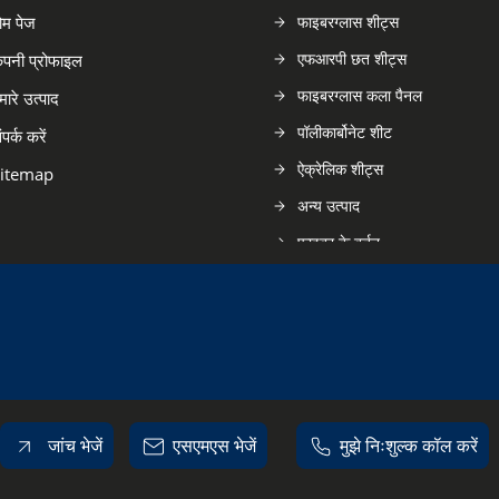
ोम पेज
फाइबरग्लास शीट्स
एफआरपी छत शीट्स
ंपनी प्रोफाइल
फाइबरग्लास कला पैनल
मारे उत्पाद
पॉलीकार्बोनेट शीट
ंपर्क करें
ऐक्रेलिक शीट्स
itemap
अन्य उत्पाद
फाइबर के बर्तन
एफआरपी मल
एफआरपी बाथ टब
फाइबरग्लास गुंबद
मनोरंजन पार्क स्लाइड्स
फाइबरग्लास एसिड टैंक
जांच भेजें
एसएमएस भेजें
मुझे निःशुल्क कॉल करें
सीएनसी जॉब वर्क