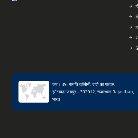
ह
क
ह
स
S
कब। 39, मारुति कॉलोनी, दादी का पाटक,
झोटवाड़ा,जयपुर - 302012, राजस्थान Rajasthan,
भारत